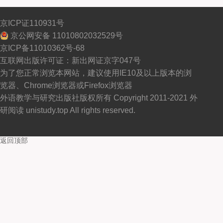
京ICP证110931号
京公网安备 11010802032529号
京ICP备11010362号-68
互联网出版许可证：新出网证京字047号
为了您正常浏览本网站，建议使用IE10及以上版本的浏
览器、Chrome浏览器或Firefox浏览器
外语教学与研究出版社版权所有 Copyright 2011-2021 外
研阅读 unistudy.top All rights reserved.
返回顶部