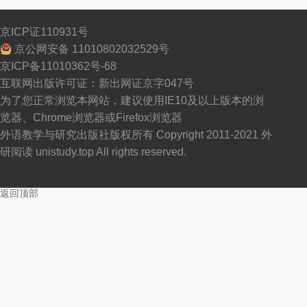
京ICP证110931号
京公网安备 11010802032529号
京ICP备11010362号-68
互联网出版许可证：新出网证京字047号
为了您正常浏览本网站，建议使用IE10及以上版本的浏
览器、Chrome浏览器或Firefox浏览器
外语教学与研究出版社版权所有 Copyright 2011-2021 外
研阅读 unistudy.top All rights reserved.
返回顶部