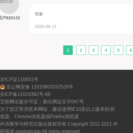
管家
用户820132
2026-06-11
1
2
3
4
5
6
京ICP证110931号
京公网安备 11010802032529号
京ICP备11010362号-68
互联网出版许可证：新出网证京字047号
为了您正常浏览本网站，建议使用IE10及以上版本的浏
览器、Chrome浏览器或Firefox浏览器
外语教学与研究出版社版权所有 Copyright 2011-2021 外
研阅读 unistudy.top All rights reserved.