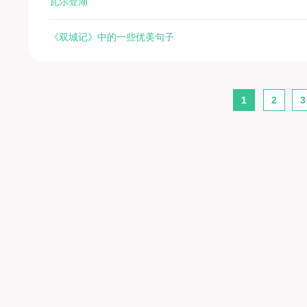
瓦尔登湖
《双城记》中的一些优美句子
1
2
3