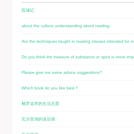
双城记
about the culture understanding about reading
Are the techniques taught in reading classes intended for i
or extensive reading?
Do you think the treasure of substance or spirit is more imp
Please give me some advice suggestions?
Which book do you like best？
梭罗追求的生活态度
瓦尔登湖的读后感