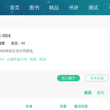
首页
图书
精品
书评
测试
004
瑞萱
成员：35
004的阅读交流分享园地。
04
云南民族大学
校园
阅读
加入圈子
发表话题
最新
最热
作者
回复
最后回复