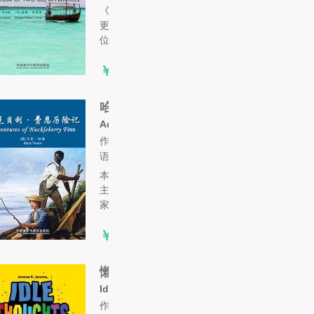
《两个闲荡徒弟的旅行》一书是查尔斯·狄
更斯和威廉·柯林斯合著完成。作品中的两
位主人公正是两名作者的化身。小说...
￥3.90
哈克贝利·费恩历险记
Adventures of Huckleberry Finn
作者: 马克·吐温
语言:
本书是马克·吐温一部重要的作品，故事的
主人公是在《汤姆·索亚历险记》中就跟大
家见面的哈克贝利·费恩。哈克贝利...
￥4.90
懒人闲思录（外研社双语读库）
Idle Thoughts of an Idle Fellow
作者: 杰罗姆·K. 杰罗姆