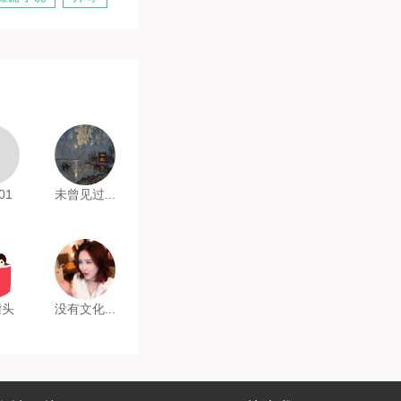
01
未曾见过...
罐头
没有文化...