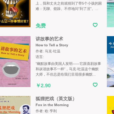
上，我和丈夫之前就猜到了带5个小孩的困
难：无聊、烦躁、不停地问“到了没”。...
免费
讲故事的艺术
How to Tell a Story
作者: 马克·吐温
语言:
“幽默故事由美国人发明——它跟喜剧故事
和诙谐故事不一样”，马克·吐温这个幽默
大师，不但总是给我们呈现很多幽默...
￥2.90
狐狸把戏（英文版）
Fox in the Morning
作者: 欧·亨利