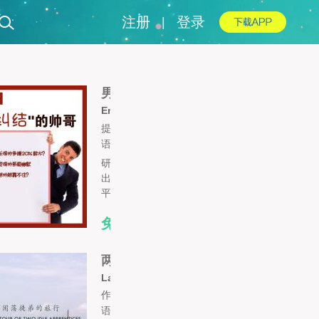
注册
登录
|
男人长得帅到底好不好？纠结...
Entangled Handsome Men
中国日报英语点津
提供方:
语言:
研究表明，帅哥比长相普通的同事薪水多
出五分之一，但美女赚的钱却不会比相貌
平平的同事更多。 一直以来，人们都...
免费
两个闲荡徒弟的旅行
Lazy Tour of Two Idle Apprentices
作者: 查尔斯·狄更斯和威廉·柯林斯
语言: