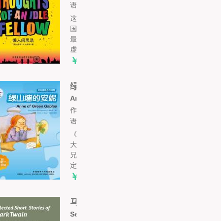
语言:
这是一本很有意思的幽默文集。作者系英
国现代散文家。他将日常生活中最普遍、
最平常的话题（如吃喝、天气、服装、
虚...
￥5.90
绿山墙的安妮（第二级）（轻...
Anne of Green Gables
作者: 露西·莫德·蒙哥马利
语言:
《绿山墙的安妮》讲述的故事发生在加拿
大埃文利镇的一个农场里。马修和玛丽拉
兄妹就住在这个寂静的农场里。他们决
定...
￥6.90
马克·吐温短篇小说选
Selected Short Stories of Mark Twain