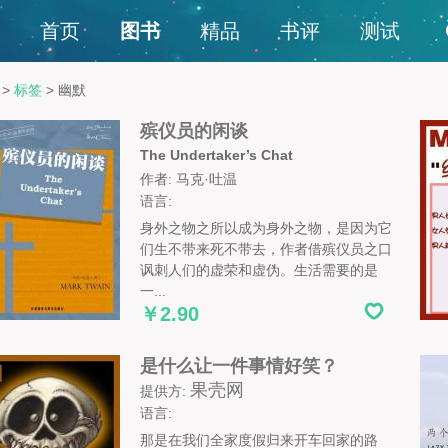
首页
图书
精品
书评
测试
>
标签
>
幽默
殡仪员的闲谈
The Undertaker’s Chat
作者: 马克·吐温
语言:
身外之物之所以成为身外之物，是因为它
们生不带来死不带去，作者借殡仪员之口
讽刺人们的虚荣和虚伪。生活需要的是
一...
￥2.90
是什么让一件事情好笑？
果壳网
提供方:
语言:
那是在我们全家度假归来开车回家的路