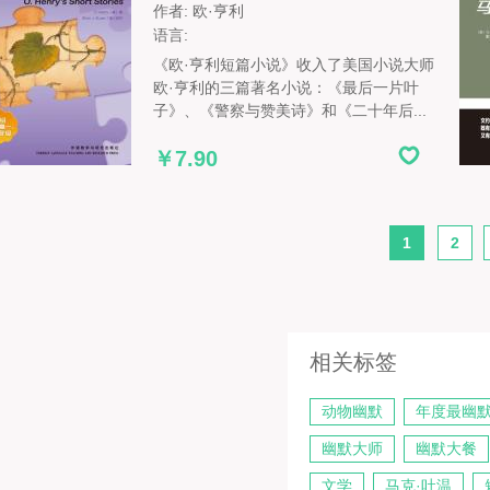
作者: 欧·亨利
语言:
《欧·亨利短篇小说》收入了美国小说大师
欧·亨利的三篇著名小说：《最后一片叶
子》、《警察与赞美诗》和《二十年后...
￥7.90
1
2
相关标签
动物幽默
年度最幽
幽默大师
幽默大餐
文学
马克·吐温