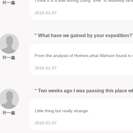
I think it is a little boring.Using "love" is relatively far
叶一鑫
2016-01-07
“ What have we gained by your expedition
From the analysis of Holmes,what Wahson found is wo
叶一鑫
2016-01-07
“ Two weeks ago I was passing this place wh
Little thing but really strange.
叶一鑫
2016-01-07