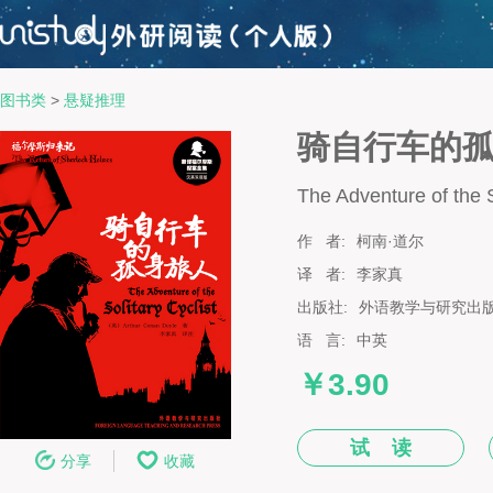
图书类
>
悬疑推理
骑自行车的
The Adventure of the S
作 者:
柯南·道尔
译 者:
李家真
出版社:
外语教学与研究出
语 言:
中英
￥3.90
试 读
分享
收藏