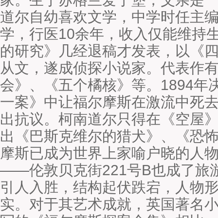
道尔自幼喜欢文学，中学时任主
学，行医10余年，收入仅能维持
的研究》几经退稿才发表，以《四
从文，遂成侦探小说家。代表作
会》、《五个橘核》等。1894
一案》中让福尔摩斯在激流中死
出抗议。柯南道尔只得在《空屋
出《巴斯克维尔的猎犬》、《恐
摩斯已成为世界上家喻户晓的人
——伦敦贝克街221号B也成了
引人入胜，结构起伏跌宕，人物
实。对于其艺术成就，英国著名小