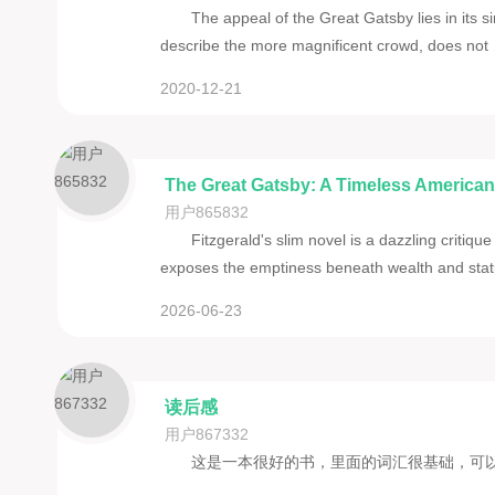
The appeal of the Great Gatsby lies in its s
describe the more magnificent crowd, does no
2020-12-21
The Great Gatsby: A Timeless America
用户865832
Fitzgerald's slim novel is a dazzling critiqu
exposes the emptiness beneath wealth and st
2026-06-23
读后感
用户867332
这是一本很好的书，里面的词汇很基础，可