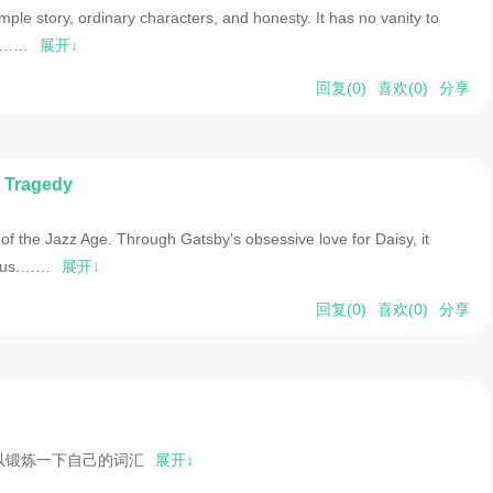
imple story, ordinary characters, and honesty. It has no vanity to
t ……
展开↓
回复(
0
)
喜欢(
0
)
分享
n Tragedy
e of the Jazz Age. Through Gatsby's obsessive love for Daisy, it
atus.……
展开↓
回复(
0
)
喜欢(
0
)
分享
以锻炼一下自己的词汇
展开↓