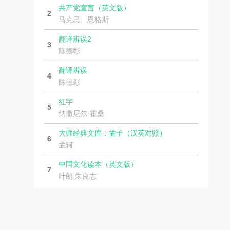
共产党宣言（英文版）
2
马克思、恩格斯
翻译辨误2
3
陈德彰
翻译辨误
4
陈德彰
红字
5
纳撒尼尔·霍桑
大师经典文库：孟子（汉英对照）
6
孟轲
中国文化读本（英文版）
7
叶朗,朱良志