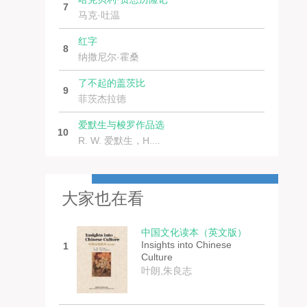
7
马克·吐温
红字
8
纳撒尼尔·霍桑
了不起的盖茨比
9
菲茨杰拉德
爱默生与梭罗作品选
10
R. W. 爱默生，H....
大家也在看
中国文化读本（英文版）
Insights into Chinese
1
Culture
叶朗,朱良志