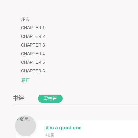
序言
CHAPTER 1
CHAPTER 2
CHAPTER 3
CHAPTER 4
CHAPTER 5
CHAPTER 6
CHAPTER 7
展开
CHAPTER 8
CHAPTER 9
书评
写书评
it is a good one
张黑