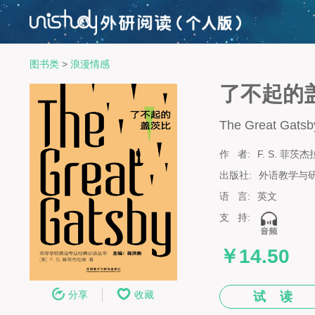
图书类
>
浪漫情感
了不起的
The Great Gatsb
作 者:
F. S. 菲茨
出版社:
外语教学与
语 言:
英文
支 持:
￥14.50
分享
收藏
试 读