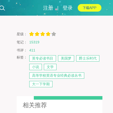
注册
登录
|
星级：
笔记：
15319
书评：
411
标签：
英专必读书目
美国梦
爵士乐时代
小说
文学
高等学校英语专业经典必读丛书
大一下学期
相关推荐