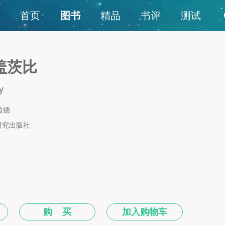
首页
图书
精品
书评
测试
盖茨比
y
杰拉德
研究出版社
购 买
加入购物车