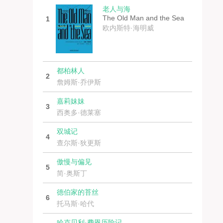
老人与海
The Old Man and the Sea
1
欧内斯特·海明威
都柏林人
2
詹姆斯·乔伊斯
嘉莉妹妹
3
西奥多·德莱塞
双城记
4
查尔斯·狄更斯
傲慢与偏见
5
简·奥斯丁
德伯家的苔丝
6
托马斯·哈代
哈克贝利·费恩历险记