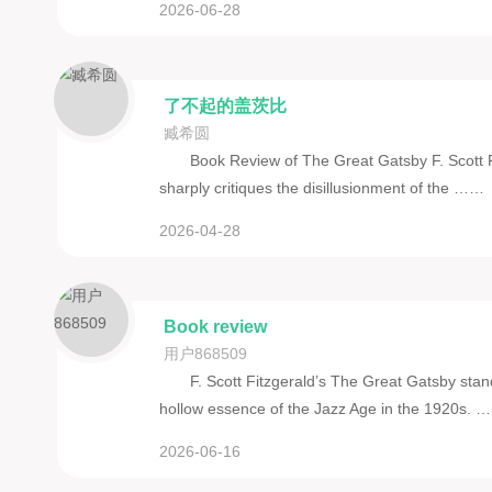
2026-06-28
了不起的盖茨比
臧希圆
Book Review of The Great Gatsby F. Scott Fi
sharply critiques the disillusionment of the ……
2026-04-28
Book review
用户868509
F. Scott Fitzgerald’s The Great Gatsby stan
hollow essence of the Jazz Age in the 1920s. 
2026-06-16