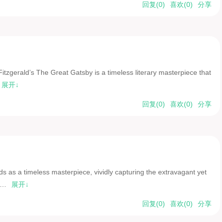
回复(
0
)
喜欢(
0
)
分享
tzgerald’s The Great Gatsby is a timeless literary masterpiece that
展开↓
回复(
0
)
喜欢(
0
)
分享
ds as a timeless masterpiece, vividly capturing the extravagant yet
……
展开↓
回复(
0
)
喜欢(
0
)
分享