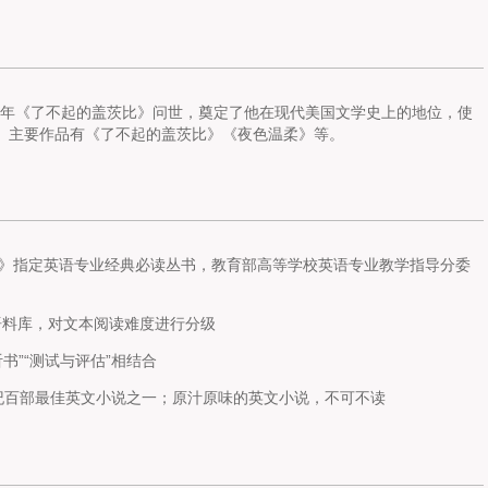
。1925年《了不起的盖茨比》问世，奠定了他在现代美国文学史上的地位，使
之一。主要作品有《了不起的盖茨比》《夜色温柔》等。
南》指定英语专业经典必读丛书，教育部高等学校英语专业教学指导分委
语料库，对文本阅读难度进行分级
书”“测试与评估”相结合
世纪百部最佳英文小说之一；原汁原味的英文小说，不可不读