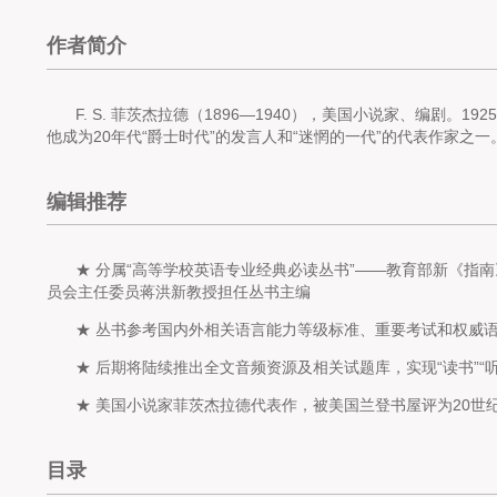
作者简介
F. S. 菲茨杰拉德（1896—1940），美国小说家、编剧
他成为20年代“爵士时代”的发言人和“迷惘的一代”的代表作家
编辑推荐
★ 分属“高等学校英语专业经典必读丛书”——教育部新《指
员会主任委员蒋洪新教授担任丛书主编
★ 丛书参考国内外相关语言能力等级标准、重要考试和权威
★ 后期将陆续推出全文音频资源及相关试题库，实现“读书”“听
★ 美国小说家菲茨杰拉德代表作，被美国兰登书屋评为20
目录