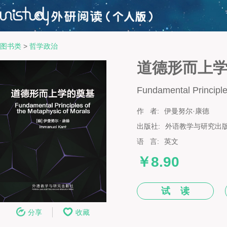
图书类
>
哲学政治
道德形而上
Fundamental Principle
作 者:
伊曼努尔·康德
出版社:
外语教学与研究出
语 言:
英文
￥8.90
试 读
分享
收藏