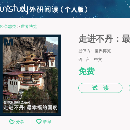
轻杂志类
>
世界博览
走进不丹：
提供方:
世界博览
语 言:
中文
免费
试 读
分享
收藏