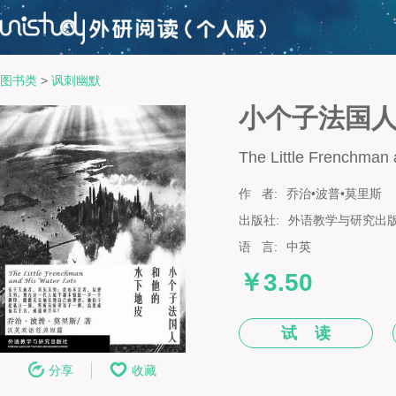
图书类
>
讽刺幽默
小个子法国
The Little Frenchman 
作 者:
乔治•波普•莫里斯
出版社:
外语教学与研究出
语 言:
中英
￥3.50
试 读
分享
收藏