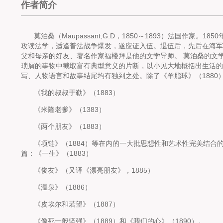
作者简介
莫泊桑（Maupassant,G.D，1850～1893）法国作家
攻读法学，适逢普法战争爆发，遂应证入伍。退伍后，先后在海军
父和母亲的好友、著名作家福楼拜是他的文学导师。 莫泊桑的文
琐屑的事物中截取富有典型意义的片断，以小见大地概括出生活的
写、人物语言和故事结尾均有独到之处。除了《羊脂球》（1880
《我的叔叔于勒》（1883）
《米隆老爹》（1383）
《两个朋友》（1883）
《项链》（1884）等在内的一大批思想性和艺术性完美结合
篇：《一生》（1883）
《俊友》（又译《漂亮朋友》，1885）
《温泉》（1886）
《皮埃尔和若望》（1887）
《像死一般坚强》（1889）和《我们的心》（1890）。