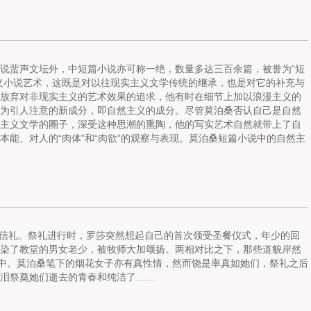
小说蜚声文坛外，中短篇小说亦可称一绝，数量多达三百余篇，被誉为“短
义小说艺术，这既是对以往现实主义文学传统的继承，也是对它的补充与
放弃对非现实主义的艺术效果的追求，他有时在细节上加以浪漫主义的
为引人注意的新成分，即自然主义的成分。尽管莫泊桑否认自己是自然
主义文学的圈子，深受这种思潮的熏陶，他的写实艺术自然就带上了自
能、对人的“肉体”和“肉欲”的观察与表现。莫泊桑短篇小说中的自然主
信礼。祭礼进行时，罗莎突然想起自己的首次领受圣餐仪式，年少的回
染了教堂的男女老少，被牧师大加颂扬。两相对比之下，那些道貌岸然
其中。莫泊桑笔下的烟花女子亦有真性情，然而饶是率真如她们，祭礼之后
泪祭奠她们逝去的青春和纯洁了……