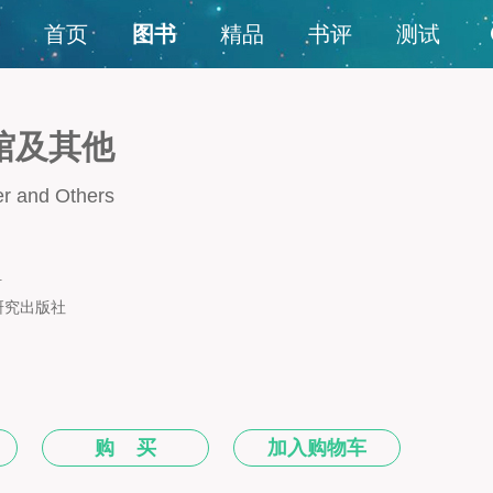
首页
图书
精品
书评
测试
馆及其他
er and Others
组
研究出版社
购 买
加入购物车