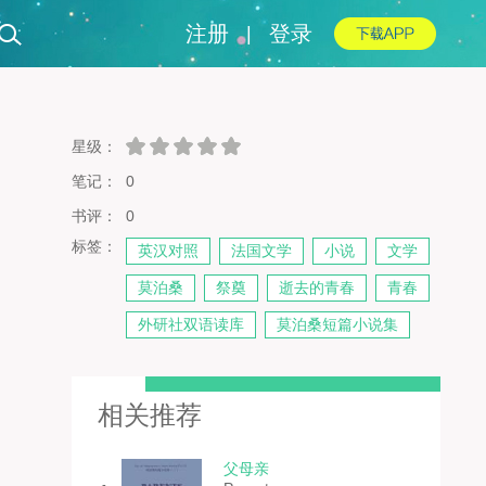
注册
登录
|
星级：
笔记： 0
书评： 0
标签：
英汉对照
法国文学
小说
文学
莫泊桑
祭奠
逝去的青春
青春
外研社双语读库
莫泊桑短篇小说集
相关推荐
父母亲