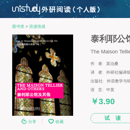
图书类
>
浪漫情感
泰利耶公
The Maison Telli
作 者:
莫泊桑
译 者:
外研社编译
出版社:
外语教学与
语 言:
中英
￥3.90
试 读
分享
收藏