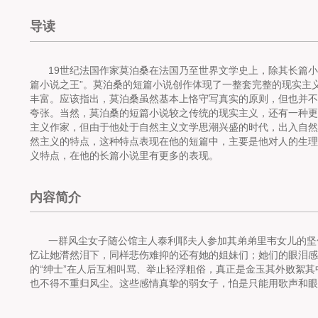
导读
19世纪法国作家莫泊桑在法国乃至世界文学史上，除其长篇
篇小说之王”。莫泊桑的短篇小说创作体现了一整套完整的现实主
丰富。应该指出，莫泊桑虽然基本上恪守写真实的原则，但也并不
夸张。当然，莫泊桑的短篇小说较之传统的现实主义，还有一种更
主义作家，但由于他处于自然主义文学思潮兴盛的时代，出入自然
然主义的特点，这种特点表现在他的短篇中，主要是他对人的生理本
义特点，在他的长篇小说里有更多的表现。
内容简介
一群风尘女子随公馆主人泰利耶夫人参加其弟弟里韦女儿的坚
忆让她潸然泪下，同样悲伤难抑的还有她的姐妹们；她们的眼泪感
的“绅士”在人后互相叫骂、举止轻浮粗俗，真正是金玉其外败絮
也不得不重归风尘。这些感情真挚的弱女子，怕是只能用歌声和眼