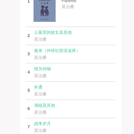
Parents
1
莫泊桑
公墓里的妓女及其他
2
莫泊桑
孤单（外研社双语读库）
3
莫泊桑
情为何物
4
莫泊桑
外遇
5
莫泊桑
项链及其他
6
莫泊桑
战争岁月
7
莫泊桑