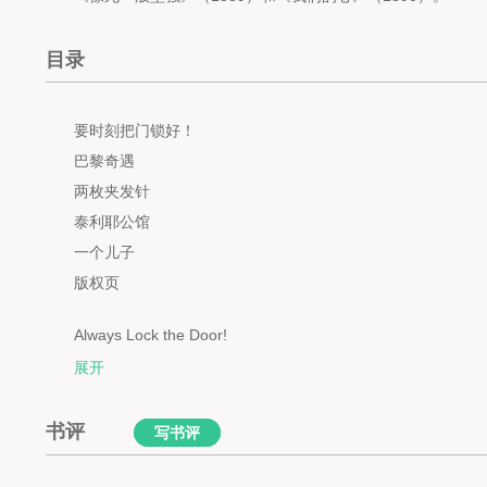
目录
要时刻把门锁好！
巴黎奇遇
两枚夹发针
泰利耶公馆
一个儿子
版权页
Always Lock the Door!
An Adventure in Paris
展开
The Double Pins
The Maison Tellier
书评
写书评
The Son