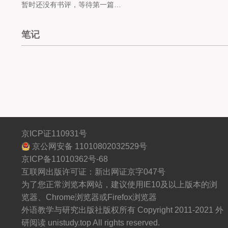
版权页
暂时还没有书评，等待第一篇…
笔记
京ICP证110931号
京公网安备 11010802032529号
京ICP备11010362号-68
互联网出版许可证：新出网证京字047号
为了您正常浏览本网站，建议使用IE10及以上版本的浏
览器、Chrome浏览器或Firefox浏览器
外语教学与研究出版社版权所有 Copyright 2011-2021 外
研阅读 unistudy.top All rights reserved.