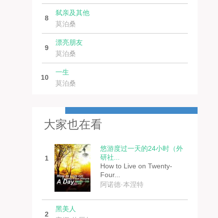
弑亲及其他
8
莫泊桑
漂亮朋友
9
莫泊桑
一生
10
莫泊桑
大家也在看
悠游度过一天的24小时（外
研社...
1
How to Live on Twenty-
Four...
阿诺德·本涅特
黑美人
2