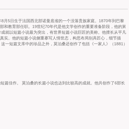
。1850年8月5日生于法国西北部诺曼底省的一个没落贵族家庭。1870年到巴黎
部和教育部任职。19世纪70年代是他文学创作的重要准备阶段，他的舅
学成就以短篇小说最为突出，有世界短篇小说巨匠的美称。他擅长从平凡
真实。他的短篇小说侧重摹写人情世态，构思布局别具匠心，细节描
）这一短篇文库中的珍品之外，莫泊桑还创作了包括《一家人》（1881）
的短篇佳作。 莫泊桑的长篇小说也达到比较高的成就。他共创作了6部长