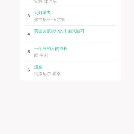
安娜·休厄尔
到灯塔去
3
弗吉尼亚·伍尔夫
美国女孩眼中的中国式陋习
4
一个纽约人的成长
5
欧·亨利
遗孀
6
纳撒尼尔·霍桑