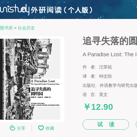
图书类
>
社会历史
追寻失落的
A Paradise Lost: The
作 者:
汪荣祖
译 者:
钟志恒
出版社:
外语教学与研究出
语 言:
英文
￥12.90
试 读
分享
收藏