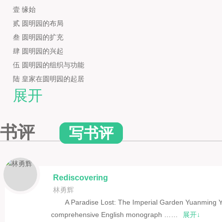
壹 缘始
贰 圆明园的布局
叁 圆明园的扩充
肆 圆明园的兴起
伍 圆明园的组织与功能
陆 皇家在圆明园的起居
展开
柒 洗劫与焚毁
捌 重修与最后的破坏
后记 圆明园遗址公园
书评
写书评
ACKNOWLEDGMENTS
INTRODUCTION
CHAPTER 1 PROVENANCE
Rediscovering
CHAPTER 2 DISPOSITION
林勇辉
CHAPTER 3 EXPANSION
A Paradise Lost: The Imperial Garden Yuanming Yua
CHAPTER 4 RISE
comprehensive English monograph ……
展开↓