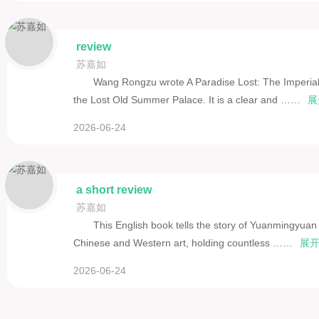
review
苏嘉如
Wang Rongzu wrote A Paradise Lost: The Imperial
the Lost Old Summer Palace. It is a clear and ……
展
2026-06-24
a short review
苏嘉如
This English book tells the story of Yuanmingyuan
Chinese and Western art, holding countless ……
展开
2026-06-24