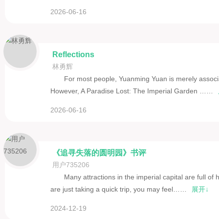
CHAPTER 5 STRUCTURE AND FUNCTION
2026-06-16
CHAPTER 6 ROYAL DAILY LIFE
CHAPTER 7 THE SACKING
CHAPTER 8 REPAIRS AND THE FINAL BLOWS
Reflections
EPILOGUE THE YUANMING YUAN RUINS PARK
林勇辉
For most people, Yuanming Yuan is merely associat
However, A Paradise Lost: The Imperial Garden ……
2026-06-16
《追寻失落的圆明园》书评
用户735206
Many attractions in the imperial capital are full o
are just taking a quick trip, you may feel……
展开↓
2024-12-19