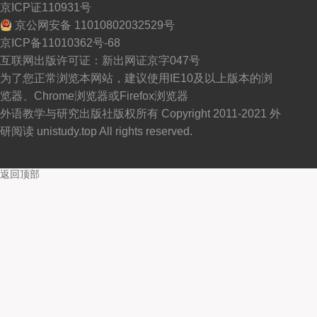
京ICP证110931号
京公网安备 11010802032529号
京ICP备11010362号-68
互联网出版许可证：新出网证京字047号
为了您正常浏览本网站，建议使用IE10及以上版本的浏
览器、Chrome浏览器或Firefox浏览器
外语教学与研究出版社版权所有 Copyright 2011-2021 外
研阅读 unistudy.top All rights reserved.
返回顶部