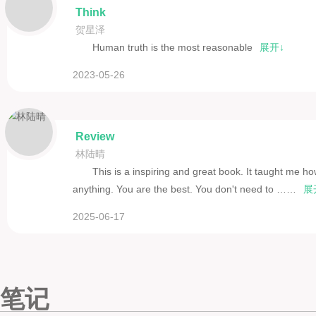
Think
贺星泽
Human truth is the most reasonable
展开↓
2023-05-26
Review
林陆晴
This is a inspiring and great book. It taught me ho
anything. You are the best. You don't need to ……
展
2025-06-17
笔记