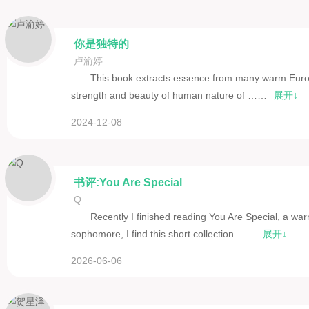
你是独特的
卢渝婷
This book extracts essence from many warm Europe
strength and beauty of human nature of ……
展开↓
2024-12-08
书评:You Are Special
Q
Recently I finished reading You Are Special, a war
sophomore, I find this short collection ……
展开↓
2026-06-06