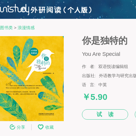
图书类
>
浪漫情感
你是独特的
You Are Special
作 者:
双语悦读编辑组
出版社:
外语教学与研究出
语 言:
中英
￥5.90
试 读
分享
收藏