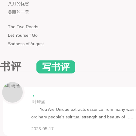
八月的忧愁
美丽的一天
The Two Roads
Let Yourself Go
Sadness of August
A Beautiful Day
书评
写书评
。
叶琦涵
You Are Unique extracts essence from many warm s
ordinary people's spiritual strength and beauty of ……
2023-05-17