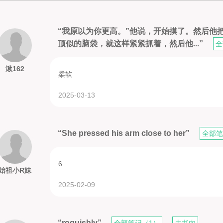
“我原以为你更高。”他说，开始摸了。然后他
顶似的脑袋，就这样紧紧抓着，然后他...”
全
湫162
柔软
2025-03-13
“She pressed his arm close to her”
全部笔
6
始祖小R妹
2025-02-09
“roguishly”
全部笔记（1）
去书内