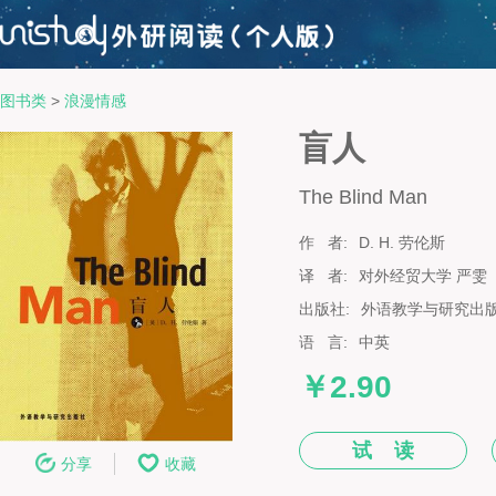
图书类
>
浪漫情感
盲人
The Blind Man
作 者:
D. H. 劳伦斯
译 者:
对外经贸大学 严雯
出版社:
外语教学与研究出
语 言:
中英
￥2.90
试 读
分享
收藏