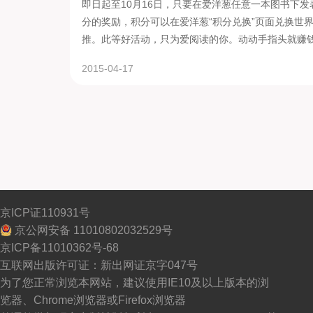
即日起至10月16日，只要在爱洋葱任意一本图书下发
分的奖励，积分可以在爱洋葱“积分兑换”页面兑换世界
推。此等好活动，只为爱阅读的你。动动手指头就赚
2015-04-17
京ICP证110931号
京公网安备 11010802032529号
京ICP备11010362号-68
互联网出版许可证：新出网证京字047号
为了您正常浏览本网站，建议使用IE10及以上版本的浏
览器、Chrome浏览器或Firefox浏览器