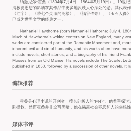
纳撒尼尔•霍桑（1804年7月4日—1864年5月19日）。1
清教徒思想的影响在其作品中更多地反映人心深处的恶。其代表作
《红字》、《带七个尖顶的阁楼》、《福谷传奇》、《玉石人像》
已成为世界文学的经典之一。
Nathaniel Hawthorne (born Nathaniel Hathorne; July 4, 180
Much of Hawthorne's writing centers on New England, many works f
works are considered part of the Romantic Movement and, more s
inherent evil and sin of humanity, and his works often have mo
include novels, short stories, and a biography of his friend Frank
Mosses from an Old Manse
. His novels include
The Scarlet Lett
published in 1850, followed by a succession of other novels. It h
编辑推荐
霍桑是心理小说的开创者，擅长剖析人的“内心”。他着重探
到拯救。然而霍桑并非全写黑暗，他在揭露社会罪恶和人的劣根
媒体书评