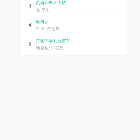
灵魂和摩天大楼
3
欧·亨利
母与女
4
D. H. 劳伦斯
古老的泰孔德罗加
5
纳撒尼尔·霍桑