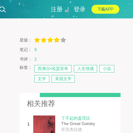
注册
登录
|
星级：
笔记：
8
书评：
2
标签：
西弗尔•埃瑟里奇
人生情感
小说
文学
美国文学
相关推荐
了不起的盖茨比
The Great Gatsby
1
菲茨杰拉德