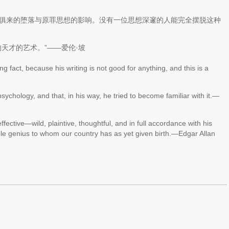
俱来的堕落与原罪思想的影响。没有一位思想深邃的人能完全摆脱这种
天才的艺术。”——爱伦·坡
g fact, because his writing is not good for anything, and this is a
sychology, and that, in his way, he tried to become familiar with it.—
effective—wild, plaintive, thoughtful, and in full accordance with his
le genius to whom our country has as yet given birth.—Edgar Allan