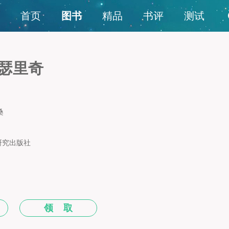
首页
图书
精品
书评
测试
埃瑟里奇
桑
研究出版社
领 取