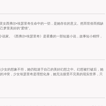
灵女西弗尔•埃瑟里奇生命中的一切，是她存在的意义。然而世俗而残缺
己梦里美好的“爱情”。
义小说家。《西弗尔•埃瑟里奇》是霍桑的一部短篇小说，故事短小精悍，
与少女的想象不符，她仍耽迷于自己的美好幻想之中。幻想被打破后，她
的冲突，少女埃瑟里奇是理想化身，她无法接受不完美的现实世界，只