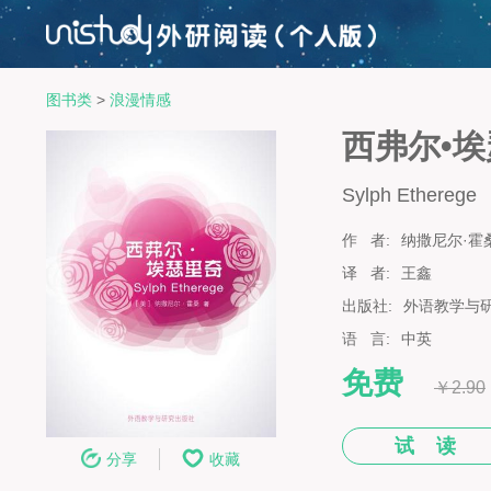
图书类
>
浪漫情感
西弗尔•
Sylph Etherege
作 者:
纳撒尼尔·霍
译 者:
王鑫
出版社:
外语教学与
语 言:
中英
免费
￥2.90
试 读
分享
收藏