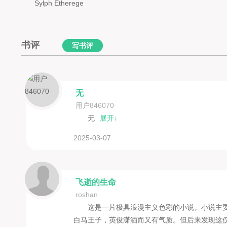
Sylph Etherege
书评
写书评
无
用户846070
无
展开↓
2025-03-07
飞逝的生命
roshan
这是一片极具浪漫主义色彩的小说。小说主
白马王子，英俊潇洒而又有气质。但后来发现这