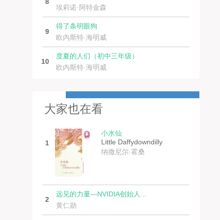
8
埃莉诺·阿特金森
得了条明眼狗
9
欧内斯特·海明威
度夏的人们（初中三年级）
10
欧内斯特·海明威
大家也在看
小水仙
Little Daffydowndilly
1
纳撒尼尔·霍桑
远见的力量—NVIDIA创始人...
2
黄仁勋