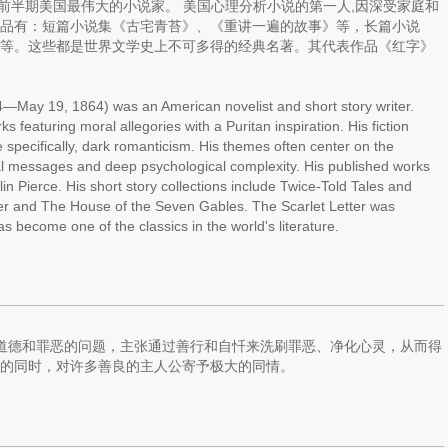
9世纪前半期美国最伟大的小说家。 美国心理分析小说的第一人,因深受家庭和
品有：短篇小说集《古宅青苔》、《重讲一遍的故事》等，长篇小说
等。这些都是世界文学史上不可多得的经典名著。其代表作品《红字》
4—May 19, 1864) was an American novelist and short story writer.
eaturing moral allegories with a Puritan inspiration. His fiction
pecifically, dark romanticism. His themes often center on the
ral messages and deep psychological complexity. His published works
lin Pierce. His short story collections include
Twice-Told Tales
and
er
and
The House of the Seven Gables
.
The Scarlet Letter
was
as become one of the classics in the world's literature.
讨道德和罪恶的问题，主张通过善行和自忏来洗刷罪恶、净化心灵，从而得
性的同时，对许多善良的主人公寄予极大的同情。