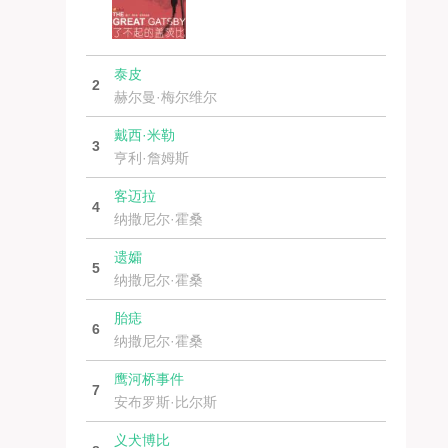
泰皮
2
赫尔曼·梅尔维尔
戴西·米勒
3
亨利·詹姆斯
客迈拉
4
纳撒尼尔·霍桑
遗孀
5
纳撒尼尔·霍桑
胎痣
6
纳撒尼尔·霍桑
鹰河桥事件
7
安布罗斯·比尔斯
义犬博比