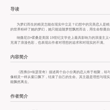
导读
为梦幻而生的精灵怎能在现实中立足？幻想中的完美恋人是精
的世界粉碎了她的梦幻，她只能追随梦想飘然而去，用生命祭奠自
纳撒尼尔•霍桑是美国 19世纪文学史上最具影响力的浪漫主
充满了浪漫色彩，也表现出作者对理想的追求和对现实的不满。
内容简介
《西弗尔•埃瑟里奇》描述两个自小分离的恋人终于相聚，却
像精灵一样从窗口飘下，结束了自己的生命。其主题是理想与现实
能飘然离去。
作者简介