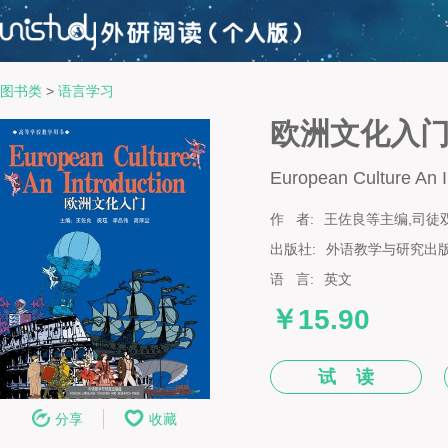
图书类
>
语言学习
欧洲文化入
European Culture An I
作 者:
王佐良等主编,司徒
出版社:
外语教学与研究出
语 言:
英文
￥15.90
试 读
分享
收藏