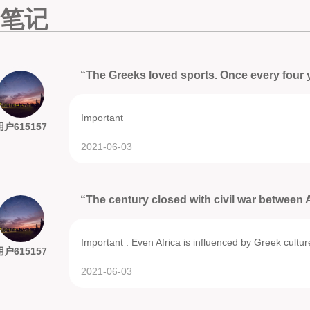
笔记
“The Greeks loved sports. Once every four y
Important
用户615157
2021-06-03
“The century closed with civil war between 
Important . Even Africa is influenced by Greek cultur
用户615157
2021-06-03