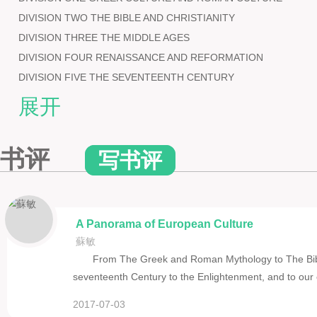
DIVISION TWO THE BIBLE AND CHRISTIANITY
DIVISION THREE THE MIDDLE AGES
DIVISION FOUR RENAISSANCE AND REFORMATION
DIVISION FIVE THE SEVENTEENTH CENTURY
DIVISION SIX THE AGE OF ENLIGHTENMENT
展开
DIVISION SEVEN ROMANTICISM
DIVISION EIGHT MARXISM AND DARWINISM
书评
写书评
DIVISION NINE REALISM
DIVISION TEN MODERNISM AND OTHER TRENDS
Select Bibliography 参考书目
欧洲与中国 大事对照简表
A Panorama of European Culture
Copyright Page
蘇敏
From The Greek and Roman Mythology to The Bibl
seventeenth Century to the Enlightenment, and to ou
2017-07-03