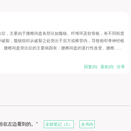
出症，主要由于腰椎间盘各部分如髓核、纤维环及软骨板，有不同程度
环破裂，髓核组织从破裂之处突出于后方或椎管内，导致相邻脊神经根
。 腰椎间盘突出症的主要病因有：腰椎间盘的退行性改变、腰椎……
回复(
0
)
喜欢(
0
)
分享
是你在左边看到的。”
全部笔记（2）
去书内