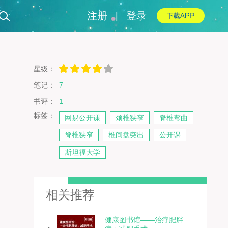
注册
登录
|
星级：
笔记：
7
书评：
1
标签：
网易公开课
颈椎狭窄
脊椎弯曲
脊椎狭窄
椎间盘突出
公开课
斯坦福大学
相关推荐
健康图书馆——治疗肥胖