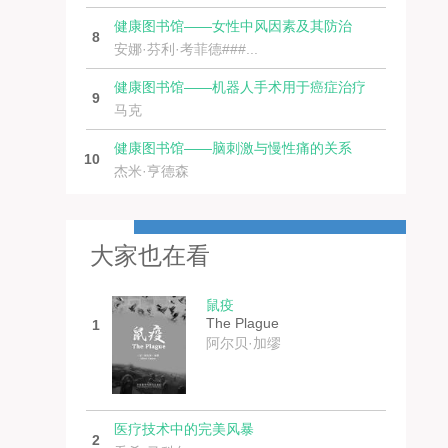
健康图书馆——女性中风因素及其防治
8
安娜·芬利·考菲德###...
健康图书馆——机器人手术用于癌症治疗
9
马克
健康图书馆——脑刺激与慢性痛的关系
10
杰米·亨德森
大家也在看
鼠疫
The Plague
1
阿尔贝·加缪
医疗技术中的完美风暴
2