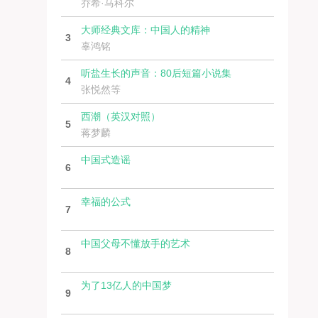
乔希·马科尔
大师经典文库：中国人的精神
3
辜鸿铭
听盐生长的声音：80后短篇小说集
4
张悦然等
西潮（英汉对照）
5
蒋梦麟
中国式造谣
6
幸福的公式
7
中国父母不懂放手的艺术
8
为了13亿人的中国梦
9