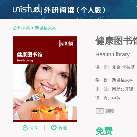
公开课类
>
斯坦福大学
健康图书
Health Library —
讲 师:
尤金·卡拉基
学 校:
斯坦福大学
来 源:
网易公开课
语 言:
中英
分享
收藏
免费