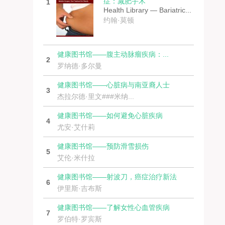
症：减肥手术
1
Health Library — Bariatric...
约翰·莫顿
健康图书馆——腹主动脉瘤疾病：...
2
罗纳德·多尔曼
健康图书馆——心脏病与南亚裔人士
3
杰拉尔德·里文###米纳...
健康图书馆——如何避免心脏疾病
4
尤安·艾什莉
健康图书馆——预防滑雪损伤
5
艾伦·米什拉
健康图书馆——射波刀，癌症治疗新法
6
伊里斯·吉布斯
健康图书馆——了解女性心血管疾病
7
罗伯特·罗宾斯