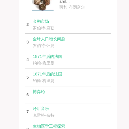
and...
凯利·布朗奈尔
金融市场
2
罗伯特·席勒
全球人口增长问题
3
罗伯特·怀曼
1871年后的法国
4
约翰·梅里曼
1871年后的法国
5
约翰·梅里曼
博弈论
6
聆听音乐
7
克雷格·奈特
生物医学工程探索