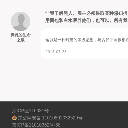
““我了解黑人。雇主必须采取某种惩罚
用面包和白水喂养他们，也可以。所有我..
奔跑的生命
这就是一种封建的等级思想，与古代中国很相
之泉
2013-07-23
京ICP证110931号
京公网安备 11010802032529号
京ICP备11010362号-68