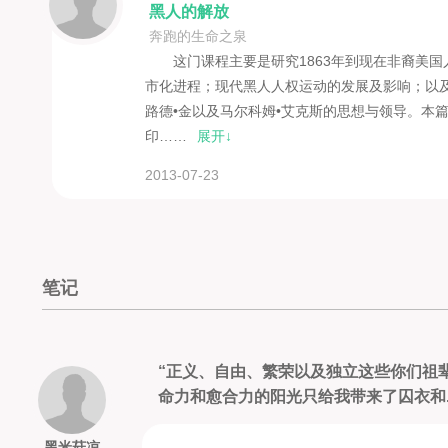
第十四讲 从静坐示威到民权运动
黑人的解放
第十五课 从静坐到公民权利（续）
奔跑的生命之泉
第十六讲 从投票权到沃兹
这门课程主要是研究1863年到现在非裔美
市化进程；现代黑人人权运动的发展及影响；以及
第十七讲 从投票权到沃兹（续）
路德•金以及马尔科姆•艾克斯的思想与领导。本
第十八讲 黑人权力
印……
展开↓
第十九讲 黑人权力（续）
第二十讲 有关性别与文化的政治活动
2013-07-23
第二十一讲 有关性别与文化的政治活动（续）
第二十二讲 公共政策及竞职总统政治活动
第二十三讲 国家政策与总统政治（续）
第二十四讲 谁替种族讲话？
笔记
第二十五讲 谁替种族讲话？（续）
Lecture 1 Dawn of Freedom
“正义、自由、繁荣以及独立这些你们祖
Lecture 2 Dawn of Freedom (continued)
命力和愈合力的阳光只给我带来了囚衣和..
Lecture 3 Reconstruction
Lecture 4 Reconstruction (continued)
黑米菇凉