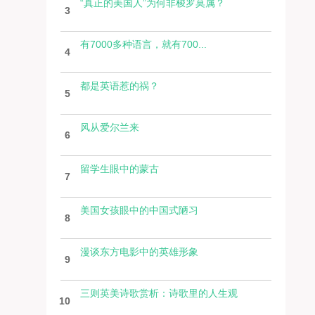
“真正的美国人”为何非梭罗莫属？
3
有7000多种语言，就有700...
4
都是英语惹的祸？
5
风从爱尔兰来
6
留学生眼中的蒙古
7
美国女孩眼中的中国式陋习
8
漫谈东方电影中的英雄形象
9
三则英美诗歌赏析：诗歌里的人生观
10