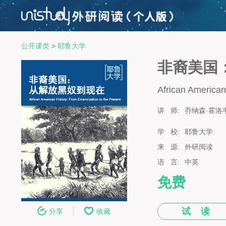
公开课类
>
耶鲁大学
非裔美国
African American
讲 师:
乔纳森·霍洛
学 校:
耶鲁大学
来 源:
外研阅读
语 言:
中英
免费
试 读
分享
收藏