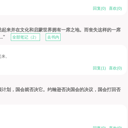
回复(
0
)
喜欢(
0
)
)
站起来并在文化和启蒙世界拥有一席之地。而丧失这样的一席
.”
全部笔记（2）
去书内
起来。
回复(
1
)
喜欢(
0
)
项计划，国会就否决它。约翰逊否决国会的决议，国会打回否
回复(
0
)
喜欢(
0
)