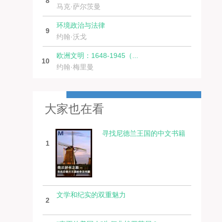
8
马克·萨尔茨曼
环境政治与法律
9
约翰·沃戈
欧洲文明：1648-1945（...
10
约翰·梅里曼
大家也在看
寻找尼德兰王国的中文书籍
1
文学和纪实的双重魅力
2