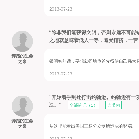
Lecture 21 The Politics of Gender and Culture (continued)
2013-07-23
Lecture 22 Public Policy and Presidential Politics
Lecture 23 Public Policy and Presidential Politics (continued
“除非我们能获得文明，否则永远不可能
Lecture 24 Who Speaks for the Race?
之地就意味着低人一等，遭受排挤，干苦..
Lecture 25 Who Speaks for the Race? (continued)
奔跑的生命
很明智的话，要想获得地位首先得使自己强大
之泉
2013-07-23
“开始着手到处打击约翰逊。约翰逊有一
决。”
全部笔记（1）
去书内
奔跑的生命
从这里能看出美国三权分立制所造成的弊端。
之泉
2013-07-23