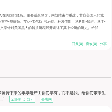
国人在美国的经历。主要话题包含：内战结束与重建；非裔美国人的城
布克•华盛顿、艾达•韦尔斯-巴尼特、杜波依斯、马科斯•加维、马丁•
篇文章针对美国黑人的解放历程展开讲述了其中经历的历史。给我
回复(
0
)
喜欢(
0
)
分享
辈留传下来的丰厚遗产由你们享有，而不是我。给你们带来生
.”
全部笔记（1）
去书内