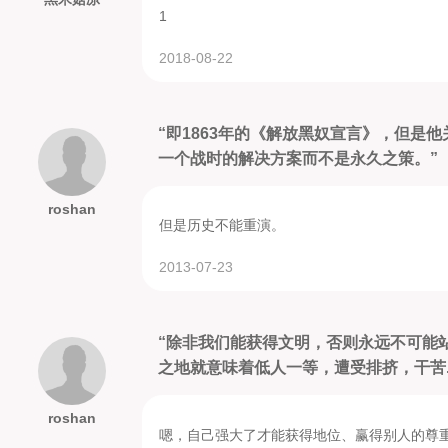
1
Lecture 5 Uplift, Accommodation, and Assimilation
Lecture 6 Uplift, Accommodation, and Assimilation (continue
2018-08-22
Lecture 7 Migration and Urbanization
Lecture 8 Migration and Urbanization (continued)
“即1863年的《解放黑奴宣言》，但是
Lecture 9 The New Negroes
一个战时的解决方案而不是永久之策。”
Lecture 10 The New Negroes (continued)
Lecture 11 Depression and Double V
roshan
Lecture 12 Depression and Double V (continued)
但是历史不能重演。
Lecture 13 The Road to Brown and Little Rock
2013-07-23
Lecture 14 From Sit-Ins to Civil Rights
Lecture 15 From Sit-Ins to Civil Rights (continued)
Lecture 16 From Voting Rights to Watts
“除非我们能获得文明，否则永远不可能
Lecture 17 From Voting Rights to Watts (continued)
之地就意味着低人一等，遭受排挤，干苦..
Lecture 18 Black Power
Lecture 19 Black Power (continued)
roshan
嗯，自己强大了才能获得地位、赢得别人的尊
Lecture 20 The Politics of Gender and Culture