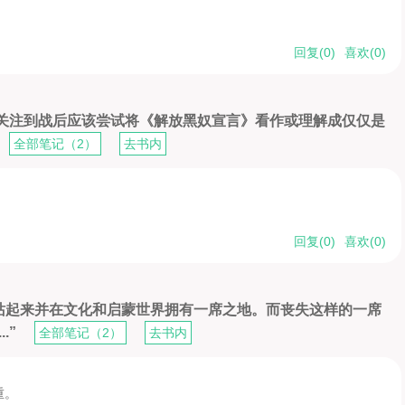
d)
回复(
0
)
喜欢(
0
)
他关注到战后应该尝试将《解放黑奴宣言》看作或理解成仅仅是
全部笔记（2）
去书内
回复(
0
)
喜欢(
0
)
站起来并在文化和启蒙世界拥有一席之地。而丧失这样的一席
.”
全部笔记（2）
去书内
重。