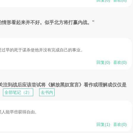
的情形看起来并不好。似乎北方将打赢内战。”
是过早的死于谋杀使他并没有完成自己的事业。
回复(
0
)
喜欢(
0
)
他关注到战后应该尝试将《解放黑奴宣言》看作或理解成仅仅是
全部笔记（2）
去书内
黑人能早些获得自由。
回复(
1
)
喜欢(
0
)