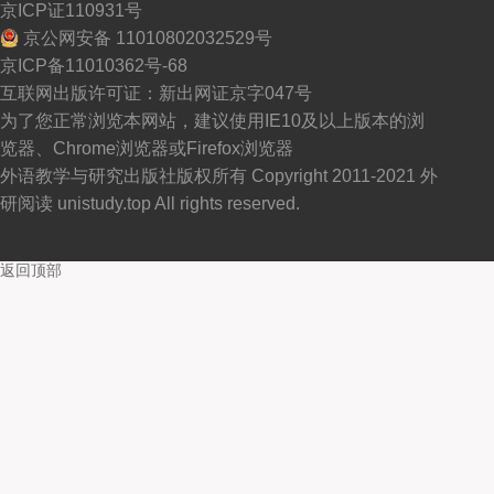
京ICP证110931号
京公网安备 11010802032529号
京ICP备11010362号-68
互联网出版许可证：新出网证京字047号
为了您正常浏览本网站，建议使用IE10及以上版本的浏
览器、Chrome浏览器或Firefox浏览器
外语教学与研究出版社版权所有 Copyright 2011-2021 外
研阅读 unistudy.top All rights reserved.
返回顶部