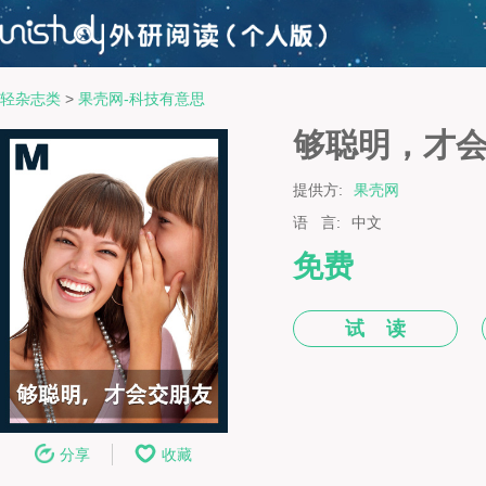
轻杂志类
>
果壳网-科技有意思
够聪明，才
提供方:
果壳网
语 言:
中文
免费
试 读
分享
收藏